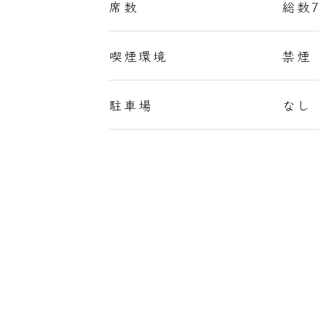
席数
総数
喫煙環境
禁煙
駐車場
なし